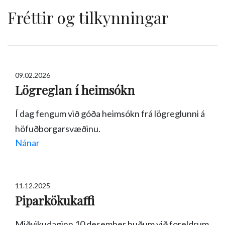
Fréttir og tilkynningar
09.02.2026
Lögreglan í heimsókn
Í dag fengum við góða heimsókn frá lögreglunni á
höfuðborgarsvæðinu.
Nánar
11.12.2025
Piparkökukaffi
Miðvikudaginn 10 desember buðum við foreldrum