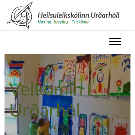
fara á forsíðu
Opna valm
Velkomin í
Urðarhól