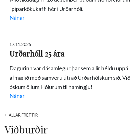
í piparkökukaffi hér í Urðarhóli.
Nánar
17.11.2025
Urðarhóll 25 ára
Dagurinn var dásamlegur þar sem allir héldu uppá
afmælið með samveru úti að Urðarhólskum sið. Við
óskum öllum Hólurum til hamingju!
Nánar
ALLAR FRÉTTIR
Viðburðir